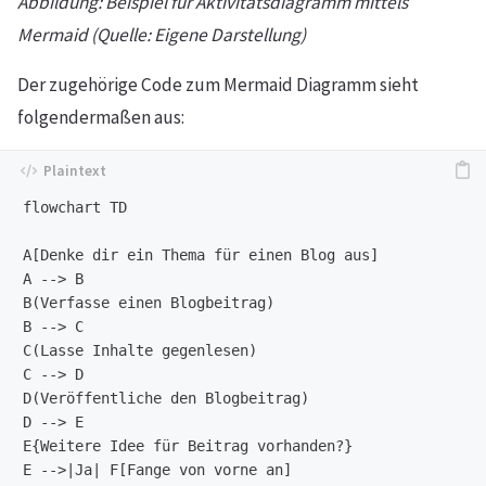
Abbildung: Beispiel für Aktivitätsdiagramm mittels
Mermaid (Quelle: Eigene Darstellung)
Der zugehörige Code zum Mermaid Diagramm sieht
folgendermaßen aus:
flowchart TD

A[Denke dir ein Thema für einen Blog aus]

A --> B

B(Verfasse einen Blogbeitrag)

B --> C

C(Lasse Inhalte gegenlesen)

C --> D

D(Veröffentliche den Blogbeitrag)

D --> E

E{Weitere Idee für Beitrag vorhanden?}

E -->|Ja| F[Fange von vorne an]
