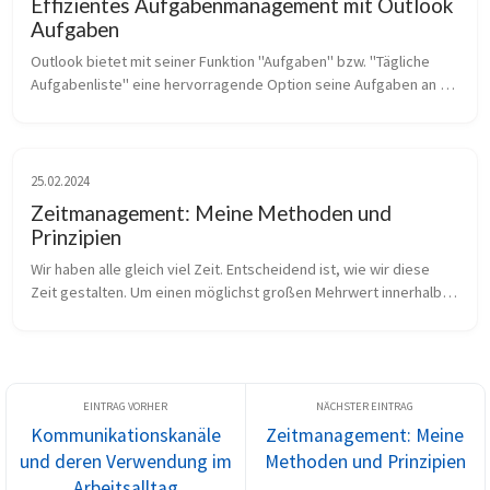
Effizientes Aufgabenmanagement mit Outlook
Aufgaben
Outlook bietet mit seiner Funktion "Aufgaben" bzw. "Tägliche 
Aufgabenliste" eine hervorragende Option seine Aufgaben an 
einem zentralen Ort zu verwalten. Ich möchte präsentieren, wie 
ich damit mein...
25.02.2024
Zeitmanagement: Meine Methoden und
Prinzipien
Wir haben alle gleich viel Zeit. Entscheidend ist, wie wir diese 
Zeit gestalten. Um einen möglichst großen Mehrwert innerhalb 
unserer verfügbaren Zeit zu generieren, helfen die Methoden 
des Zeitman...
Kommunikationskanäle
Zeitmanagement: Meine
und deren Verwendung im
Methoden und Prinzipien
Arbeitsalltag