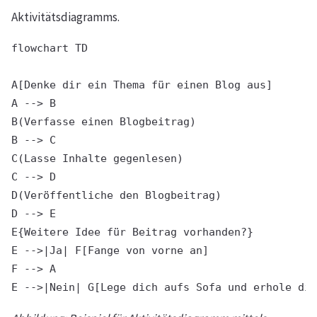
Aktivitätsdiagramms.
flowchart TD

A[Denke dir ein Thema für einen Blog aus]

A --> B

B(Verfasse einen Blogbeitrag)

B --> C

C(Lasse Inhalte gegenlesen)

C --> D

D(Veröffentliche den Blogbeitrag)

D --> E

E{Weitere Idee für Beitrag vorhanden?}

E -->|Ja| F[Fange von vorne an]

F --> A
