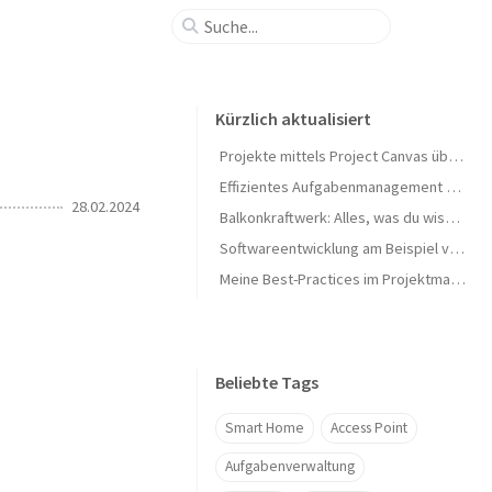
Kürzlich aktualisiert
Projekte mittels Project Canvas übersichtlich darstellen
Effizientes Aufgabenmanagement mit Outlook Aufgaben
28.02.2024
Balkonkraftwerk: Alles, was du wissen musst
Softwareentwicklung am Beispiel von Kuchen backen erklärt
Meine Best-Practices im Projektmanagement
Beliebte Tags
Smart Home
Access Point
Aufgabenverwaltung