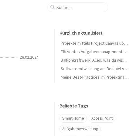
Kürzlich aktualisiert
Projekte mittels Project Canvas übersichtlich darstellen
Effizientes Aufgabenmanagement mit Outlook Aufgaben
28.02.2024
Balkonkraftwerk: Alles, was du wissen musst
Softwareentwicklung am Beispiel von Kuchen backen erklärt
Meine Best-Practices im Projektmanagement
Beliebte Tags
Smart Home
Access Point
Aufgabenverwaltung